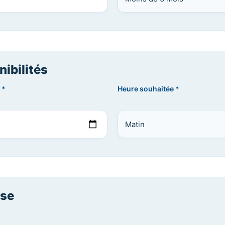
ibilités
 *
Heure souhaitée *
se