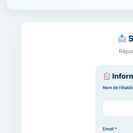
S
Répon
Infor
Nom de l’établ
Email *