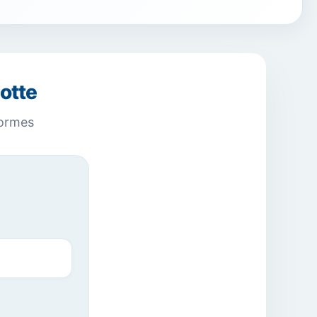
otte
normes