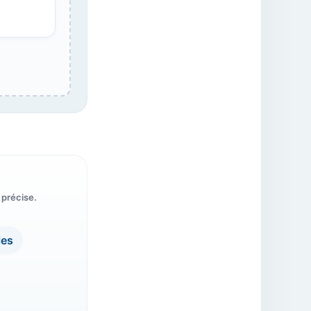
 précise.
les