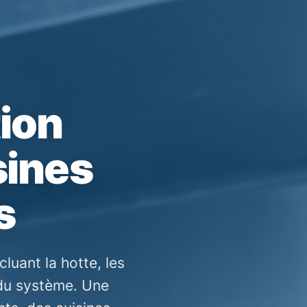
tion
sines
s
luant la hotte, les
 du système. Une