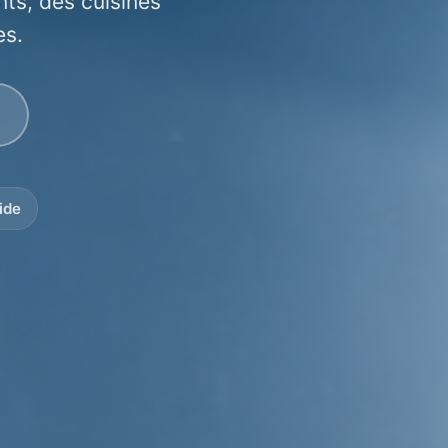
nts, des cuisines
es.
ide