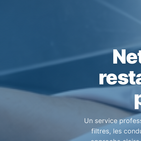
Net
rest
Un service profess
filtres, les co